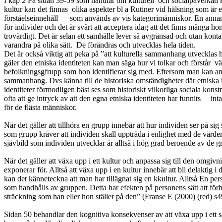
I kap 2 På sidan 39-59 som handlar om kulturell
och socialpåverkan 
kultur kan det finnas
olika aspekter bl a Rutiner vid hälsning som är 
förståelseinnehåll
som används av vis kategorimänniskor. En annan sak 
för individer och det är svårt att acceptera idag att det finns många h
trovärdigt. Det är selan ett samhälle lever så avgränsad och utan kontak
varandra på olika sätt.
De förändras och utvecklas hela tiden.
Det är också viktig att peka på ”att kulturella sammanhang utvecklas he
gäler den etniska identiteten kan man säga hur vi tolkar och förstår
vä
befolkningsgfrupp som hon identifierar sig med. Eftersom man kan anvä
sammanhang. Dvs känna till de historiska omständigheter där etniska idin
identiteter förmodligen bäst ses som historiskt vilkorliga sociala kons
ofta att ge intryck av att den egna etniska identiteten har funnits
int
för de flästa människor.
När det gäller att tillhöra en grupp innebär att hur individen ser på 
som grupp kräver att individen skall uppträda i enlighet med de vär
sjävbild som individen utvecklar är alltså i hög grad beroende av de gr
När det gäller att växa upp i ett kultur och anpassa sig till den omgiv
exponerar för. Alltså att växa upp i en kultur innebär att bli delaktig 
kan det känneteckna att man har tillägnat sig en kkultur. Alltså En pe
som handhålls av gruppen. Detta har efekten på personens sätt att förhå
sträckning som han eller hon ställer på den” (Franse E (2000) (red) s4
Sidan 50 behandlar den kognitiva konsekvenser av att växa upp i ett sa