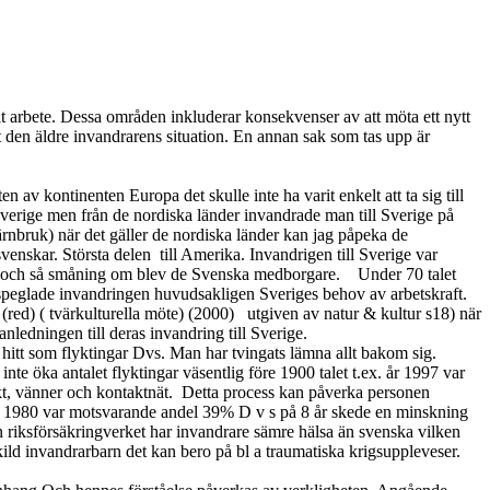
t arbete. Dessa områden inkluderar konsekvenser av att möta ett nytt
den äldre invandrarens situation. En annan sak som tas upp är
n av kontinenten Europa det skulle inte ha varit enkelt att ta sig till
Sverige men från de nordiska länder invandrade man till Sverige på
rnbruk) när det gäller de nordiska länder kan jag påpeka de
venskar. Största delen
till Amerika. Invandrigen till Sverige var
verge och så småning om blev de Svenska medborgare.
Under 70 talet
speglade invandringen huvudsakligen Sveriges behov av arbetskraft.
ed) ( tvärkulturella möte) (2000)
utgiven av natur & kultur s18) när
 anledningen till deras invandring till Sverige.
itt som flyktingar Dvs. Man har tvingats lämna allt bakom sig.
nte öka antalet flyktingar väsentlig före 1900 talet t.ex. år 1997 var
kt, vänner och kontaktnät.
Detta process kan påverka personen
ch 1980 var motsvarande andel 39% D v s på 8 år skede en minskning
n riksförsäkringverket har invandrare sämre hälsa än svenska vilken
ild invandrarbarn det kan bero på bl a traumatiska krigsuppleveser.