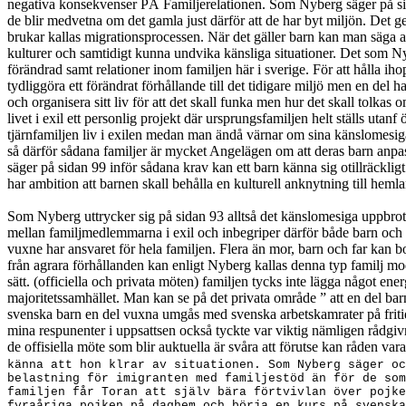
negativa konsekvenser PÅ Familjerelationen. Som Nyberg säger på sidan
de blir medvetna om det gamla just därför att de har byt miljön. Det 
brukar kallas migrationsprocessen. När det gäller barn kan man säga a
kulturer och samtidigt kunna undvika känsliga situationer. Det som N
förändrad samt relationer inom familjen här i sverige. För att hålla i
tydliggöra ett förändrat förhållande till det tidigare miljö men en del
och organisera sitt liv för att det skall funka men hur det skall tolkas
livet i exil ett personlig projekt där ursprungsfamiljen helt ställs utanf
tjärnfamiljen liv i exilen medan man ändå värnar om sina känslomesiga ba
så därför sådana familjer är mycket Angelägen om att deras barn anpas
säger på sidan 99 inför sådana krav kan ett barn känna sig otillräckligt
har ambition att barnen skall behålla en kulturell anknytning till hemla
Som Nyberg uttrycker sig på sidan 93 alltså det känslomesiga uppbrotte
mellan familjmedlemmarna i exil och inbegriper därför både barn och fö
vuxne har ansvaret för hela familjen. Flera än mor, barn och far kan bo
från agrara förhållanden kan enligt Nyberg kallas denna typ familj m
sätt. (officiella och privata möten) familjen tycks inte lägga något en
majoritetssamhället. Man kan se på det privata område ” att en del 
svenska barn en del vuxna umgås med svenska arbetskamrater på fritid
mina respunenter i uppsattsen också tyckte var viktig nämligen rådgiv
de offisiella möte som blir auktuella är svåra att förutse kan råden va
känna att hon klrar av situationen.
Som Nyberg säger oc
belastning för imigranten med familjestöd än för de som
familjen får Toran att själv bära förtvivlan över pojke
fyraåriga pojken på daghem och börja en kurs på svenska