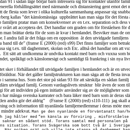
 91 i sådan läge börjar barn intressera sig för kontakter utanför familj
generella förhållingsättet med närmande och distansiering gent emot det
tt de flesta som lever i olika kulturella sammanhang anpassar sig snabba
yberg kallas ”det känslomässiga
uppbråttet kan man säga för det första ä
hop familjen pratar man om konsekvenser av en t.ex. separation och dess 
 har svårt att acceptera det. Det handlar om graden om för förståelsen för
 om man brättar detta för de som är kvar i hemlandet. Besviker man de om ma
 ör. I andra fall är det fråga om en opposition
åt den utvidgade familjens t
nd till de” (franse E (2000) (red) s99) Det finns familjer som betraktar 
sa sig t.ex. till daghemmet, skolan och Etc. alltså det handlar om att 
.
Ett sätt att undkomma är undvika kontakt med barn och vuxna som hör 
ndet, språkligt och känslomesigt och samtidigt få frankring i sin nya liv
t sker i förhållandet till utvidgade familjen i hemlandet och är en utve
räldrar. När det gäller familjstrukturen kan man säga att de flesta inv
 i samma hus. Som det stor på sidan 93 för att särskilja en sådan familj
odärn utvidgad familj. Genom vardagslivets struktur
blir även de som til
ergi för att individen på egen initiativ använder sig av de möjligheter 
barn har många svenska kamrater och bara läker med barn som är deras 
en andra gör det aldrig”
(Franse E (2000) (red) s110-111)
jag skall 
ning och information till nyanlända familjemedlemmar i deras möte med n
ra mindre adekvat.
Man ge den nyanlände en förväntanatt han/h
h jag håller med
”en känsla av förviring , misförståelse
 saknar en sådant stöd. Torans samtal med personalen på 
ns situation. Torans Svägerska som bott två år i Sverige
. När pojken grät och ville inte stanna på daghemmet han