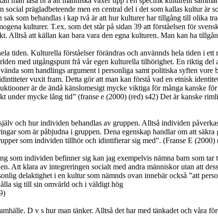
kan man läsa bl a att människa växer upp i en specifik kulturellt sam
en social prägladbeteende men en central del i det som kallas kultur är
som behandlas i kap två är att hur kulturer har tillgång till olika traditi
omogena kulturer. T.ex. som det står på sidan 39 att förståelsen för sven
t. Alltså att källan kan bara vara den egna kulturen. Man kan ha tillgång 
la tiden. Kulturella förståelser förändras och använnds hela tiden i ett
rlden med utgångspunt frå vår egen kulturella tilhörighet. En riktig del 
nda som handlings argument i personliga samt politiska syften vore bra 
titeter vuxit fram. Detta gör att man kan förstå vad en etnisk identitet 
truktiooner är de ändå känslomesigt mycke viktiga för många kanske för de
akt under mycke lång tid” (franse e (2000) (red) s42) Det är kanske rimligt
sig själv och hur individen behandlas av gruppen. Alltså individen påver
deringar som är påbjudna i gruppen. Dena egenskap handlar om att säk
upper som individen tillhör och idintifierar sig med”. (Franse E (2000) 
ning som individen befinner sig kan jag exempelvis nämna barn som tar til
i den. Att klara av integreringen socialt med andra människor utan att des
rsonlig delaktighet i en kultur som nämnds ovan innebär också ”att perso
lla sig till sin omvärld och i väldigt hög
9)
mhälle. D v s hur man tänker. Alltså det har med tänkadet och våra förest