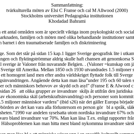
Sammanfattning:
tvärkulturella möten av Elsi C Franse och cal M Allwood (2000)
Stockholms universitet Pedagogiska institutionen
Khodadad Bahrami
ett antal områden som är speciellt viktiga inom psykologiskt och social
rknaden, familjen och möten med olika behandlande institutioner samt 
m barnet i den traumatiserade familjen och diskriminering
ge. Som det står på sidan 15 kap.1 ligger Sverige geografisk lite i utkante
ringen och flyktingströmmar aldrig skulle haft chansen att genomkorsa 
ll sverige är Valoner från nuvarande Belgien. . (Valoner =kunskap om jä
ån Sverige till Amerika. Mellan 1850 och 1930 utvandrades 1.5 miljoner s
lltid ett homogent land men efter andra världskriget flyttade folk till S
ingsinvandringen. Angående detta kan man läsa”under 195 och 60 talen 
ser och människors behovov av skydd och asyl” (Franse E & Alwood c (r
 sidan 26
att olika grupper av invandrare
skiljs åt utifrån den juridiska
av ekonomiska skäl (arbetskraftsinvandring) och personer som kommit h
7.5 miljoner människor vardera” (ibid s26) när det gäller Europa började i
nnebörden av det kan vara alla förlustersom en person gör
bl a språk, slä
slösheten.”1990 var andelen syselsatta utom nordiska invandrare 67% o
varo bland invandrare var 70%. Man kan läsa T.ex. enligt rapporter frå
nde. Hälsoproblemen kan man hitta mest bland nykommna invandrare särsk