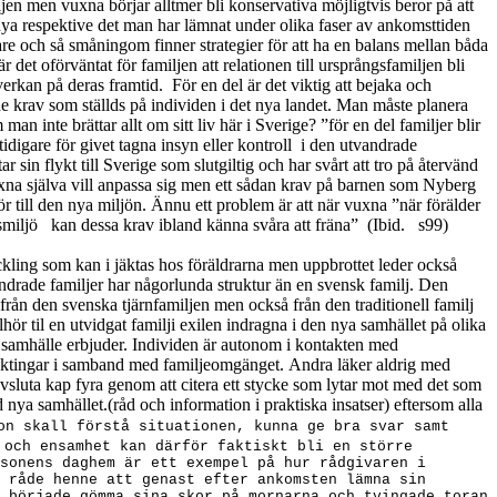
en men vuxna börjar alltmer bli konservativa möjligtvis beror på att
 nya respektive det man har lämnat under olika faser av ankomsttiden
re och så småningom finner strategier för att ha en balans mellan båda
r det oförväntat för familjen att relationen till ursprångsfamiljen bli
verkan på deras framtid.
För en del är det viktig att bejaka och
 de krav som ställds på individen i det nya landet. Man måste planera
n inte brättar allt om sitt liv här i Sverige? ”för en del familjer blir
idigare för givet tagna insyn eller kontroll
i den utvandrade
sin flykt till Sverige som slutgiltig och har svårt att tro på återvänd
vuxna själva vill anpassa sig men ett sådan krav på barnen som Nyberg
till den nya miljön. Ännu ett problem är att när vuxna ”när förälder
smiljö
kan dessa krav ibland känna svåra att fräna”
(Ibid.
s99)
ckling som kan i jäktas hos föräldrarna men uppbrottet leder också
andrade familjer har någorlunda struktur än en svensk familj. Den
 från den svenska tjärnfamiljen men också från den traditionell familj
lhör til en utvidgat familji exilen indragna i den nya samhället på olika
som samhälle erbjuder. Individen är autonom i kontakten med
släktingar i samband med familjeomgänget.
Andra läker aldrig med
avsluta kap fyra genom att citera ett stycke som lytar mot med det som
ya samhället.(råd och information i praktiska insatser) eftersom alla
on skall förstå situationen, kunna ge bra svar samt
 och ensamhet kan därför faktiskt bli en större
sonens daghem är ett exempel på hur rådgivaren i
 råde henne att genast efter ankomsten lämna sin
 började gömma sina skor på mornarna och tvingade toran