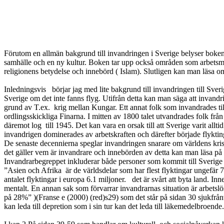
Förutom en allmän bakgrund till invandringen i Sverige belyser boken 
samhälle och en ny kultur. Boken tar upp också områden som arbetsma
religionens betydelse och innebörd ( Islam). Slutligen kan man läsa o
Inledningsvis
börjar jag med lite bakgrund till invandringen till Sveri
Sverige om det inte fanns flyg. Utifrån detta kan man säga att invand
grund av T.ex.
krig mellan Kungar. Ett annat folk som invandrades ti
ordlingsskickliga Finarna. I mitten av 1800 talet utvandrades folk fr
däremot log
till 1945. Det kan vara en orsak till att Sverige varit a
invandrigen dominerades av arbetskraften och därefter började flykt
De senaste decennierna speglar invandringen snarare om världens kri
det gäller vem är invandrare och innebörden av detta kan man läsa på
Invandrarbegreppet inkluderar både personer som kommit till Sverige 
”Asien och Afrika
är de världsdelar som har flest flyktingar ungefär 
antalet flyktingar i europa 6.1 miljoner.
det är svårt att byta land. I
mentalt. En annan sak som förvarrar invandrarnas situation är arbet
på 28%” )(Franse e (2000) (red)s29) som det står på sidan 30 sjukfrån
kan leda till depretion som i sin tur kan det leda till läkemedelbroe