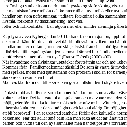
beror på de olika livsdiskurser som man haft under sin uppväxt.
t.ex ”många studier inom tvärkulturell psykologisk forskning visar att
när människan byter miljön och kommer till ett nytt miljö eller nytt ku
handlar om stora påfrestningar. ”tidigare forskning i olika sammanhang 
livsmål, förkomst av diskriminering, mot visa
roller och rollkonflikter
kan utgöra mer eller mindre alvarliga påfrest
Kap fyra av eva Nyberg sidan 90-115 handlar om migration, uppbråt
det som är känd för de är att livet där bir allt svårare vilken innebär 
handlar om t.ex en familj medlem skilljs fysisk från sina anhöriga. Hu
tillhörighet till ursprångsfamiljen hemma. Därmed blir familjemedle
jämförelsen vinner ofta den nya” (Franse E (red) (2000) s90)
När invandrare och flyktingar upptäcker förutsättningar och möjligheter ti
Kommer ifrån. Familjemedlemmar särskild De som är yngre är mycket vi
med språket, mötet med tjänstemänn och problem i skolan för barnen) 
stärkare och resultaten blir att
Man vacklar fram och tillbaka vilken gör att tillslut den Tidigare live
hårdast drabbas individer som kommer från kulturer som avviker väsentl
kulturaspekter. Det kan vara bl a uppfostran och matvanor men den Kultu
möjligheter för att olika kulturer möts och beprövar sina värderingar 
inhemska kulturen när deras möjlighet och kapital aldrig får möjlighet
att bli beprövad). I en segregerad samhälle förblir den kulturella norme
begränsad. När det gäller små barn kan man säga att det tar långt tid i
barnen och vuxna till den nya samhället men när det positiva förväntning