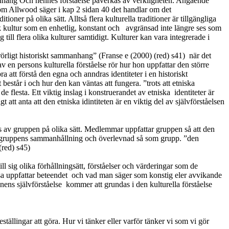
manhang Och hennes förståelse påverkas av verkligheten. Angående
 som Allwood säger i kap 2 sidan 40 det handlar om det
oner på olika sätt. Alltså flera kulturella traditioner är tillgängliga
sk kultur som en enhetlig, konstant och
avgränsad inte längre ses som
till flera olika kulturer samtidigt. Kulturer kan vara integrerade i
 rörligt historiskt sammanhang” (Franse e (2000) (red) s41)
när det
av en persons kulturella förståelse rör hur hon uppfattar den större
att förstå den egna och anndras identiteter i en historiskt
består i och hur den kan väntas att fungera. ”trots att etniska
 flesta. Ett viktig inslag i konstruerandet av etniska
identiteter är
 att anta att den etniska idintiteten är en viktig del av självförståelsen
kas av gruppen på olika sätt. Medlemmar uppfattar gruppen så att den
ra gruppens sammanhållning och överlevnad så som grupp. ”den
(red) s45)
l sig olika förhållningsätt, förståelser och värderingar som de
sa uppfattar beteendet
och vad man säger som konstig eler avvikande
nens självförståelse
kommer att grundas i den kulturella förståelse
ällingar att göra. Hur vi tänker eller varför tänker vi som vi gör