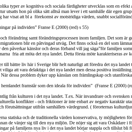
 olika typer av kognitiva och sociala färdigheter utvecklas som en efekt
ltur utsatts hon på olika sätt alltså man lever i ett samhälle där egen g
har visat att bl a
förekomst av motstridiga värden, snabbt socialföränd
ningar på individen” Franse E (2000) (red) s 55)
och förändring samt förändringsprocessen inom familjen. Det som är ge
att migrationen blir en påtvingad utväg. Det finns också en del som lämnar
r den påverkar känslor och deras förband vill jag säga”för familjen som
mmarna
fria att möta det nya landet. Detta första möte karakteriseras av k
ll bättre liv här i Sverige blir helt naturligt att föredra det nya landet 
liga att vara delaktiga i det nya landet men dessa positiva inställnin
När dessa problem dyker upp känslan om främlingskap och utanförskap sa
t i hemlandet framstår som den ideala för individen”
(Franse E (2000) (r
ig från kulturen i det nya landet. T.ex. När invandrare och svensken möt
rella konflikter - och friktioner är inte enbart av negativ karaktär utan
och förutsättningar utifrån samhällets värdegrund. ( förorternas kulturd
rna statiska och de traditionella värden konservativa, ty möjligheten för
nnan de vänjer sig till den nya miljön. De nöjer sig att vara Oskådare i f
ar på familjens nya liv i det nya landet börjar stappla och tillslut bli f