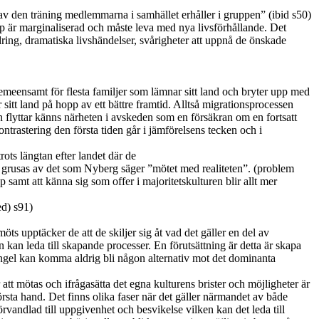
 av den träning medlemmarna i samhället erhåller i gruppen” (ibid s50)
rupp är marginaliserad och måste leva med nya livsförhållande. Det
ring, dramatiska livshändelser, svårigheter att uppnå de önskade
meensamt för flesta familjer som lämnar sitt land och bryter upp med
 sitt land på hopp av ett bättre framtid. Alltså migrationsprocessen
n flyttar känns närheten i avskeden som en försäkran om en fortsatt
ontrastering den första tiden går i jämförelsens tecken och i
trots längtan efter landet där de
g grusas av det som Nyberg säger ”mötet med realiteten”. (problem
mt att känna sig som offer i majoritetskulturen blir allt mer
ed) s91)
s upptäcker de att de skiljer sig åt vad det gäller en del av
 kan leda till skapande processer. En förutsättning är detta är skapa
jungel kan komma aldrig bli någon alternativ mot det dominanta
 att mötas och ifrågasätta det egna kulturens brister och möjligheter är
örsta hand. Det finns olika faser när det gäller närmandet av både
örvandlad till uppgivenhet och besvikelse vilken kan det leda till